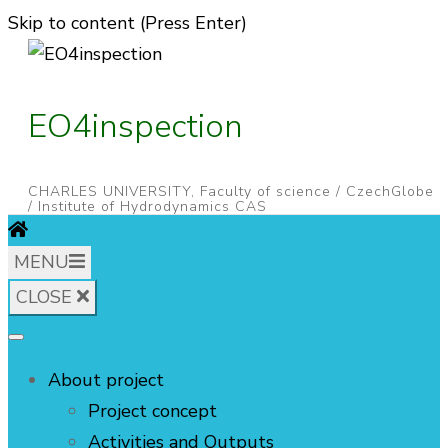
Skip to content (Press Enter)
EO4inspection
CHARLES UNIVERSITY, Faculty of science / CzechGlobe
/ Institute of Hydrodynamics CAS
MENU
CLOSE
About project
Project concept
Activities and Outputs