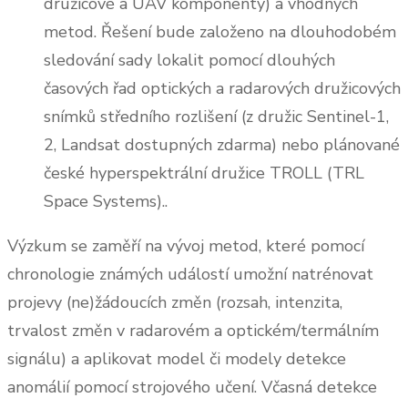
družicové a UAV komponenty) a vhodných
metod. Řešení bude založeno na dlouhodobém
sledování sady lokalit pomocí dlouhých
časových řad optických a radarových družicových
snímků středního rozlišení (z družic Sentinel-1,
2, Landsat dostupných zdarma) nebo plánované
české hyperspektrální družice TROLL (TRL
Space Systems)..
Výzkum se zaměří na vývoj metod, které pomocí
chronologie známých událostí umožní natrénovat
projevy (ne)žádoucích změn (rozsah, intenzita,
trvalost změn v radarovém a optickém/termálním
signálu) a aplikovat model či modely detekce
anomálií pomocí strojového učení. Včasná detekce